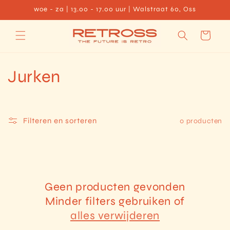
Meteen
woe - za | 13.00 - 17.00 uur | Walstraat 60, Oss
naar de
content
Winkelwagen
C
Jurken
o
l
Filteren en sorteren
0 producten
l
e
c
Geen producten gevonden
Minder filters gebruiken of
t
alles verwijderen
i